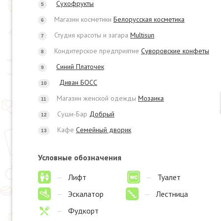
Сухофрукты
5
Магазин косметики
Белорусская косметика
6
Студия красоты и загара
Multisun
7
Кондитерское предприятие
Суворовские конфеты
8
Синий Платочек
9
Диван БОСС
10
Магазин женской одежды
Мозаика
11
Суши-Бар
Добрый
12
Кафе
Семейный дворик
13
Условные обозначения
—
Лифт
—
Туалет
—
Эскалатор
—
Лестница
—
Фудкорт