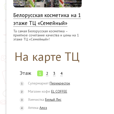
Белорусская косметика на 1
этаже ТЦ «Семейный»
Та самая Белорусская косметика –
приятное сочетание качества и цены на 1
этаже ТЦ «Семейный»!
На карте ТЦ
Этаж
1
2
3
4
Супермаркет
Перекресток
1
Магазин кофе
EL COFFEE
2
Химчистка
Белый Лис
3
Аптека
Алоэ
4