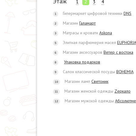
Этаж
1
2
3
4
Гипермаркет цифровой техники
DNS
1
Магазин
Галамарт
2
Матрасы и кровати
Askona
3
Элитная парфюмерия масел
EUPHORI
5
Магазин аксессуаров
Ветер с востока
6
Упаковка подарков
8
Салон классической посуды
BOHEMIA
9
Магазин ламп
Светоник
10
Магазин женской одежды
Zеркало
11
Магазин мужской одежды
Абсолютме
12