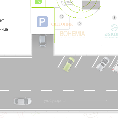
ет
ница