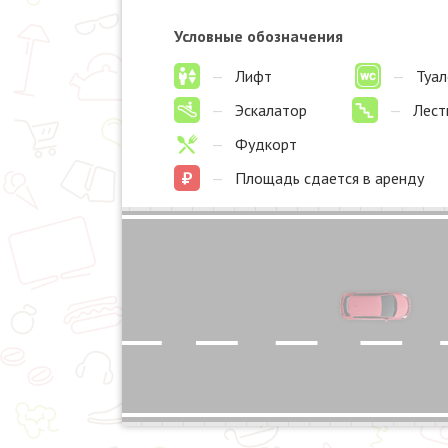
Условные обозначения
—
Лифт
—
Туал
—
Эскалатор
—
Лест
—
Фудкорт
—
Площадь сдается в аренду