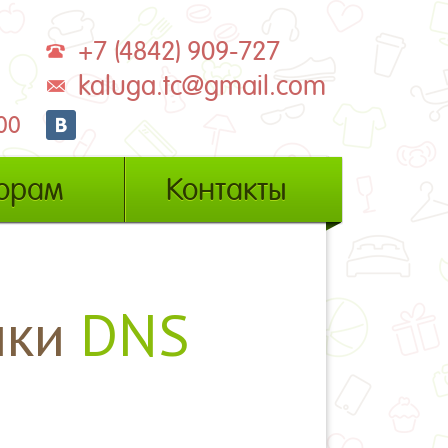
+7 (4842) 909-727
kaluga.tc@gmail.com
00
орам
Контакты
ики
DNS